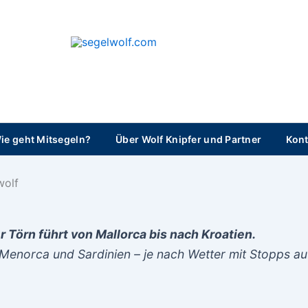
segelwolf.com
ie geht Mitsegeln?
Über Wolf Knipfer und Partner
Kont
wolf
r Törn führt von Mallorca bis nach Kroatien.
Menorca und Sardinien – je nach Wetter mit Stopps auf 