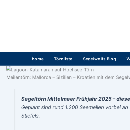
Zum
Inhalt
springen
home
Törnliste
Segelwolfs Blog
W
Meilentörn: Mallorca – Sizilien – Kroatien mit dem Segel
Segeltörn Mittelmeer Frühjahr 2025 –
diese
Geplant sind rund 1.200 Seemeilen vorbei an 
Stiefels.