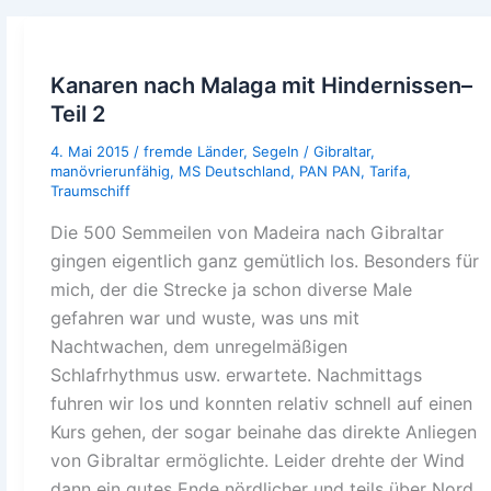
Kanaren nach Malaga mit Hindernissen–
Teil 2
4. Mai 2015
/
fremde Länder
,
Segeln
/
Gibraltar
,
manövrierunfähig
,
MS Deutschland
,
PAN PAN
,
Tarifa
,
Traumschiff
Die 500 Semmeilen von Madeira nach Gibraltar
gingen eigentlich ganz gemütlich los. Besonders für
mich, der die Strecke ja schon diverse Male
gefahren war und wuste, was uns mit
Nachtwachen, dem unregelmäßigen
Schlafrhythmus usw. erwartete. Nachmittags
fuhren wir los und konnten relativ schnell auf einen
Kurs gehen, der sogar beinahe das direkte Anliegen
von Gibraltar ermöglichte. Leider drehte der Wind
dann ein gutes Ende nördlicher und teils über Nord