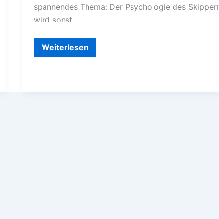
spannendes Thema: Der Psychologie des Skipper
wird sonst
Kanaren
Weiterlesen
nach
Malaga
mit
Hindernissen–
Teil
1