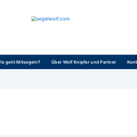
segelwolf.com
ie geht Mitsegeln?
Über Wolf Knipfer und Partner
Kont