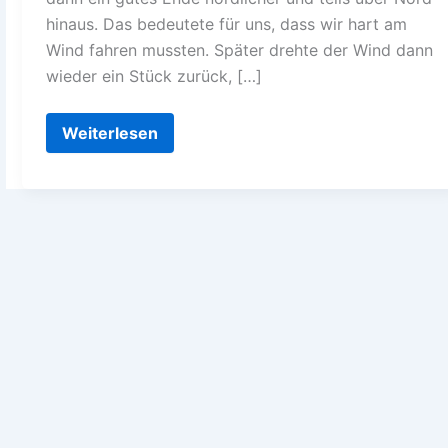
hinaus. Das bedeutete für uns, dass wir hart am
Wind fahren mussten. Später drehte der Wind dann
wieder ein Stück zurück, […]
Kanaren
Weiterlesen
nach
Malaga
mit
Hindernissen–
Teil
2