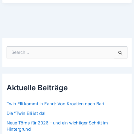
im
Herbst
S
u
c
h
e
n
n
Aktuelle Beiträge
a
c
h
Twin Elli kommt in Fahrt: Von Kroatien nach Bari
:
Die “Twin Elli ist da!
Neue Törns für 2026 – und ein wichtiger Schritt im
Hintergrund