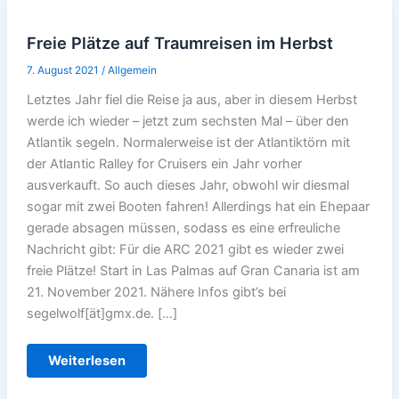
Freie Plätze auf Traumreisen im Herbst
7. August 2021
/
Allgemein
Letztes Jahr fiel die Reise ja aus, aber in diesem Herbst
werde ich wieder – jetzt zum sechsten Mal – über den
Atlantik segeln. Normalerweise ist der Atlantiktörn mit
der Atlantic Ralley for Cruisers ein Jahr vorher
ausverkauft. So auch dieses Jahr, obwohl wir diesmal
sogar mit zwei Booten fahren! Allerdings hat ein Ehepaar
gerade absagen müssen, sodass es eine erfreuliche
Nachricht gibt: Für die ARC 2021 gibt es wieder zwei
freie Plätze! Start in Las Palmas auf Gran Canaria ist am
21. November 2021. Nähere Infos gibt’s bei
segelwolf[ät]gmx.de. […]
Freie
Weiterlesen
Plätze
auf
Traumreisen