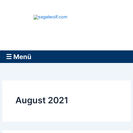
Zum
Inhalt
springen
segelwolf.com
☰ Menü
August 2021