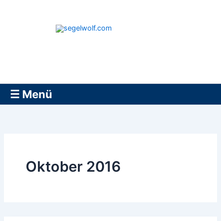
Zum
Inhalt
springen
segelwolf.com
☰ Menü
Oktober 2016