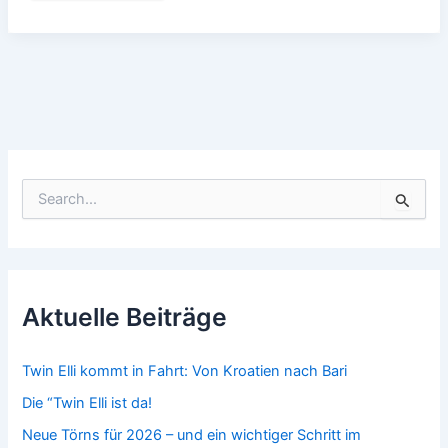
es
nix
zu
berichten…
S
u
c
h
e
n
n
Aktuelle Beiträge
a
c
h
Twin Elli kommt in Fahrt: Von Kroatien nach Bari
:
Die “Twin Elli ist da!
Neue Törns für 2026 – und ein wichtiger Schritt im