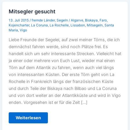
Mitsegler gesucht
13. Juli 2015
/
fremde Länder
,
Segeln
/
Algarve
,
Biskaya
,
Faro
,
Kojencharter
,
La Coruna
,
La Rochelle
,
Lissabon
,
Mitsegeln
,
Santa
Maria
,
Vigo
Liebe Freunde der Segelei, auf zwei meiner Törns, die ich
demnächst fahren werde, sind noch Plätze frei. Es
handelt sich um sehr interessante Strecken. Vielleicht hat
ja einer oder mehrere von Euch Lust, wieder mal einen
Törn auf dem Atlantik zu fahren, wenn auch viel längs
von interessanten Küsten. Der erste Törn geht von La
Rochelle in Frankreich längs der französischen Küste
und durch Teile der Biskaya nach Bilbao und La Coruna
und von dort weiter an der Atlantikküste und wird in Vigo
enden. Vorgesehen ist er für die Zeit […]
Mitsegler
Weiterlesen
gesucht