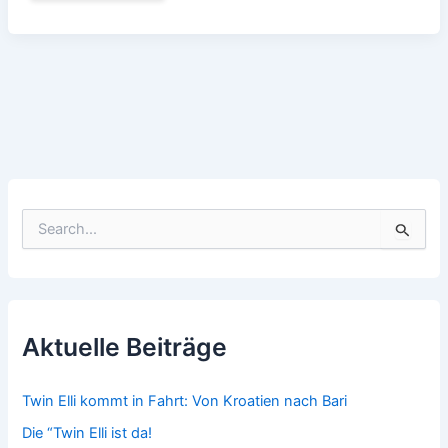
ist
noch
unterwegs
S
u
c
h
e
n
n
Aktuelle Beiträge
a
c
h
Twin Elli kommt in Fahrt: Von Kroatien nach Bari
:
Die “Twin Elli ist da!