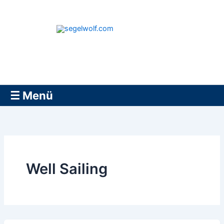
Zum
Inhalt
springen
segelwolf.com
☰ Menü
Well Sailing