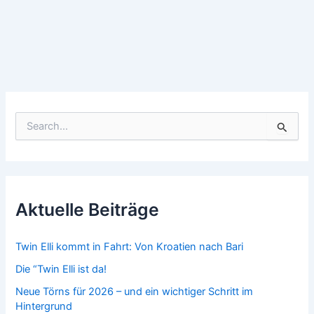
S
u
c
h
e
n
n
Aktuelle Beiträge
a
c
h
Twin Elli kommt in Fahrt: Von Kroatien nach Bari
:
Die “Twin Elli ist da!
Neue Törns für 2026 – und ein wichtiger Schritt im
Hintergrund