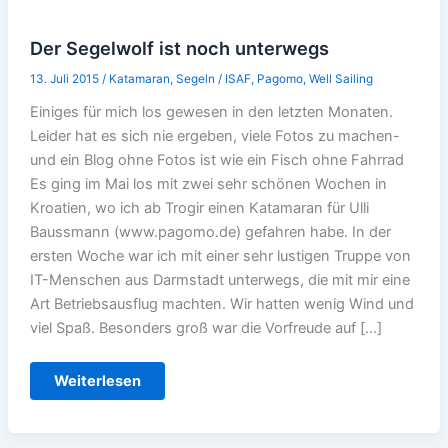
Der Segelwolf ist noch unterwegs
13. Juli 2015
/
Katamaran
,
Segeln
/
ISAF
,
Pagomo
,
Well Sailing
Einiges für mich los gewesen in den letzten Monaten.
Leider hat es sich nie ergeben, viele Fotos zu machen-
und ein Blog ohne Fotos ist wie ein Fisch ohne Fahrrad
Es ging im Mai los mit zwei sehr schönen Wochen in
Kroatien, wo ich ab Trogir einen Katamaran für Ulli
Baussmann (www.pagomo.de) gefahren habe. In der
ersten Woche war ich mit einer sehr lustigen Truppe von
IT-Menschen aus Darmstadt unterwegs, die mit mir eine
Art Betriebsausflug machten. Wir hatten wenig Wind und
viel Spaß. Besonders groß war die Vorfreude auf […]
Der
Weiterlesen
Segelwolf
ist
noch
unterwegs