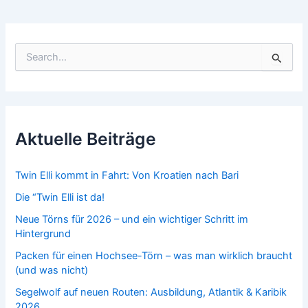
S
u
c
h
e
n
n
Aktuelle Beiträge
a
c
h
Twin Elli kommt in Fahrt: Von Kroatien nach Bari
:
Die “Twin Elli ist da!
Neue Törns für 2026 – und ein wichtiger Schritt im
Hintergrund
Packen für einen Hochsee-Törn – was man wirklich braucht
(und was nicht)
Segelwolf auf neuen Routen: Ausbildung, Atlantik & Karibik
2026