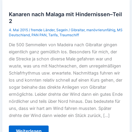
Kanaren nach Malaga mit Hindernissen–Teil
2
4. Mai 2015
/
fremde Länder
,
Segeln
/
Gibraltar
,
manövrierunfähig
,
MS
Deutschland
,
PAN PAN
,
Tarifa
,
Traumschiff
Die 500 Semmeilen von Madeira nach Gibraltar gingen
eigentlich ganz gemütlich los. Besonders für mich, der
die Strecke ja schon diverse Male gefahren war und
wuste, was uns mit Nachtwachen, dem unregelmäßigen
Schlafrhythmus usw. erwartete. Nachmittags fuhren wir
los und konnten relativ schnell auf einen Kurs gehen, der
sogar beinahe das direkte Anliegen von Gibraltar
ermöglichte. Leider drehte der Wind dann ein gutes Ende
nördlicher und teils über Nord hinaus. Das bedeutete für
uns, dass wir hart am Wind fahren mussten. Später
drehte der Wind dann wieder ein Stück zurück, […]
Kanaren
Weiterlesen