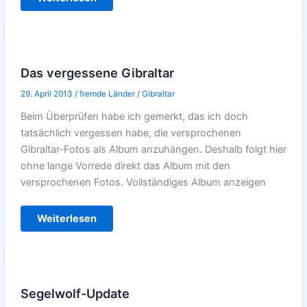
nach
Malaga
mit
Hindernissen–
Teil
2
Das vergessene Gibraltar
29. April 2013
/
fremde Länder
/
Gibraltar
Beim Überprüfen habe ich gemerkt, das ich doch
tatsächlich vergessen habe, die versprochenen
Gibraltar-Fotos als Album anzuhängen. Deshalb folgt hier
ohne lange Vorrede direkt das Album mit den
versprochenen Fotos. Vollständiges Album anzeigen
Das
Weiterlesen
vergessene
Gibraltar
Segelwolf-Update