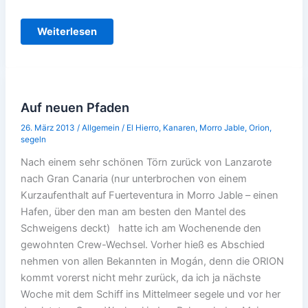
War
Weiterlesen
das
ein
Ritt
Auf neuen Pfaden
26. März 2013
/
Allgemein
/
El Hierro
,
Kanaren
,
Morro Jable
,
Orion
,
segeln
Nach einem sehr schönen Törn zurück von Lanzarote
nach Gran Canaria (nur unterbrochen von einem
Kurzaufenthalt auf Fuerteventura in Morro Jable – einen
Hafen, über den man am besten den Mantel des
Schweigens deckt) hatte ich am Wochenende den
gewohnten Crew-Wechsel. Vorher hieß es Abschied
nehmen von allen Bekannten in Mogán, denn die ORION
kommt vorerst nicht mehr zurück, da ich ja nächste
Woche mit dem Schiff ins Mittelmeer segele und vor her