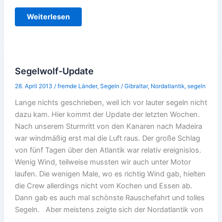
Mal
Weiterlesen
was
anderes
Segelwolf-Update
28. April 2013
/
fremde Länder
,
Segeln
/
Gibraltar
,
Nordatlantik
,
segeln
Lange nichts geschrieben, weil ich vor lauter segeln nicht
dazu kam. Hier kommt der Update der letzten Wochen.
Nach unserem Sturmritt von den Kanaren nach Madeira
war windmäßig erst mal die Luft raus. Der große Schlag
von fünf Tagen über den Atlantik war relativ ereignislos.
Wenig Wind, teilweise mussten wir auch unter Motor
laufen. Die wenigen Male, wo es richtig Wind gab, hielten
die Crew allerdings nicht vom Kochen und Essen ab.
Dann gab es auch mal schönste Rauschefahrt und tolles
Segeln. Aber meistens zeigte sich der Nordatlantik von