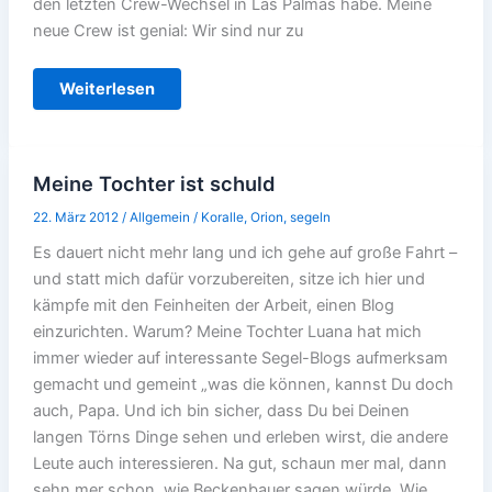
den letzten Crew-Wechsel in Las Palmas habe. Meine
neue Crew ist genial: Wir sind nur zu
Auf
Weiterlesen
neuen
Pfaden
Meine Tochter ist schuld
22. März 2012
/
Allgemein
/
Koralle
,
Orion
,
segeln
Es dauert nicht mehr lang und ich gehe auf große Fahrt –
und statt mich dafür vorzubereiten, sitze ich hier und
kämpfe mit den Feinheiten der Arbeit, einen Blog
einzurichten. Warum? Meine Tochter Luana hat mich
immer wieder auf interessante Segel-Blogs aufmerksam
gemacht und gemeint „was die können, kannst Du doch
auch, Papa. Und ich bin sicher, dass Du bei Deinen
langen Törns Dinge sehen und erleben wirst, die andere
Leute auch interessieren. Na gut, schaun mer mal, dann
sehn mer schon, wie Beckenbauer sagen würde. Wie