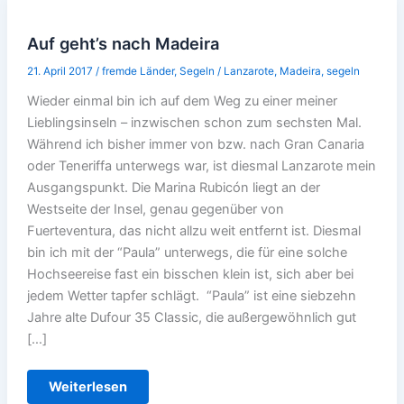
Auf geht’s nach Madeira
21. April 2017
/
fremde Länder
,
Segeln
/
Lanzarote
,
Madeira
,
segeln
Wieder einmal bin ich auf dem Weg zu einer meiner
Lieblingsinseln – inzwischen schon zum sechsten Mal.
Während ich bisher immer von bzw. nach Gran Canaria
oder Teneriffa unterwegs war, ist diesmal Lanzarote mein
Ausgangspunkt. Die Marina Rubicón liegt an der
Westseite der Insel, genau gegenüber von
Fuerteventura, das nicht allzu weit entfernt ist. Diesmal
bin ich mit der “Paula” unterwegs, die für eine solche
Hochseereise fast ein bisschen klein ist, sich aber bei
jedem Wetter tapfer schlägt. “Paula” ist eine siebzehn
Jahre alte Dufour 35 Classic, die außergewöhnlich gut
[…]
Auf
Weiterlesen
geht’s