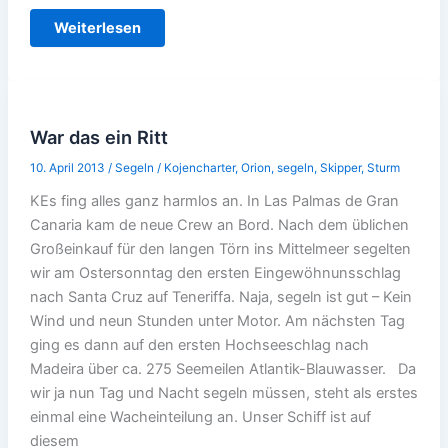
Segelwolf-
Weiterlesen
Update
War das ein Ritt
10. April 2013
/
Segeln
/
Kojencharter
,
Orion
,
segeln
,
Skipper
,
Sturm
KEs fing alles ganz harmlos an. In Las Palmas de Gran
Canaria kam de neue Crew an Bord. Nach dem üblichen
Großeinkauf für den langen Törn ins Mittelmeer segelten
wir am Ostersonntag den ersten Eingewöhnunsschlag
nach Santa Cruz auf Teneriffa. Naja, segeln ist gut – Kein
Wind und neun Stunden unter Motor. Am nächsten Tag
ging es dann auf den ersten Hochseeschlag nach
Madeira über ca. 275 Seemeilen Atlantik-Blauwasser. Da
wir ja nun Tag und Nacht segeln müssen, steht als erstes
einmal eine Wacheinteilung an. Unser Schiff ist auf
diesem