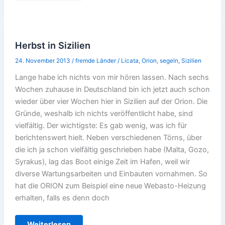
nach
Madeira
Herbst in Sizilien
24. November 2013
/
fremde Länder
/
Licata
,
Orion
,
segeln
,
Sizilien
Lange habe ich nichts von mir hören lassen. Nach sechs
Wochen zuhause in Deutschland bin ich jetzt auch schon
wieder über vier Wochen hier in Sizilien auf der Orion. Die
Gründe, weshalb ich nichts veröffentlicht habe, sind
vielfältig. Der wichtigste: Es gab wenig, was ich für
berichtenswert hielt. Neben verschiedenen Törns, über
die ich ja schon vielfältig geschrieben habe (Malta, Gozo,
Syrakus), lag das Boot einige Zeit im Hafen, weil wir
diverse Wartungsarbeiten und Einbauten vornahmen. So
hat die ORION zum Beispiel eine neue Webasto-Heizung
erhalten, falls es denn doch
Herbst
Weiterlesen