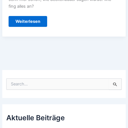
fing alles an?
Meine
Weiterlesen
Tochter
ist
schuld
S
u
c
h
e
n
n
Aktuelle Beiträge
a
c