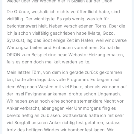
wieder über vier Wochen hier in Sizilien auf der Orion.
Die Gründe, weshalb ich nichts veröffentlicht habe, sind
vielfältig. Der wichtigste: Es gab wenig, was ich für
berichtenswert hielt. Neben verschiedenen Törns, über die
ich ja schon vielfältig geschrieben habe (Malta, Gozo,
Syrakus), lag das Boot einige Zeit im Hafen, weil wir diverse
Wartungsarbeiten und Einbauten vornahmen. So hat die
ORION zum Beispiel eine neue Webasto-Heizung erhalten,
falls es denn doch mal kalt werden sollte.
Mein letzter Törn, von dem ich gerade zurück gekommen
bin, hatte allerdings das volle Programm: Es begann auf
dem Weg nach Westen mit viel Flaute, aber als wir dann auf
der Insel Favignana ankamen, drohte schon Ungemach.
Wir haben zwar noch eine schöne sternenklare Nacht vor
Anker verbracht, aber gegen vier Uhr morgens fing es
bereits heftig an zu blasen. Gottseidank hatte ich mit sehr
viel Sorgfalt unseren Anker richtig fest gefahren, sodass
trotz des heftigen Windes wir bombenfest lagen. Wir