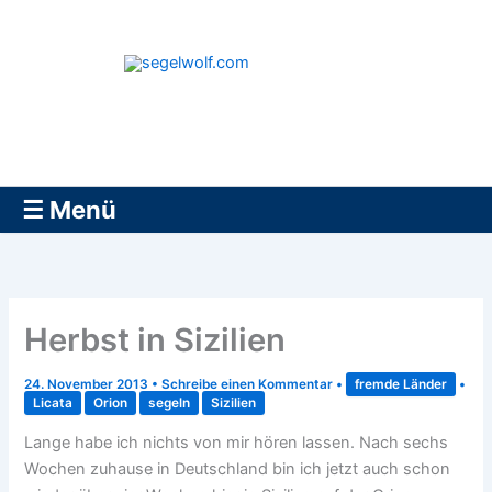
Zum
Inhalt
springen
segelwolf.com
☰ Menü
Herbst in Sizilien
24. November 2013
•
Schreibe einen Kommentar
•
fremde Länder
•
Licata
Orion
segeln
Sizilien
Lange habe ich nichts von mir hören lassen. Nach sechs
Wochen zuhause in Deutschland bin ich jetzt auch schon