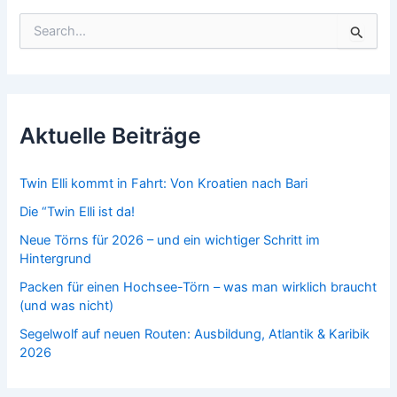
S
u
c
h
e
n
n
Aktuelle Beiträge
a
c
h
Twin Elli kommt in Fahrt: Von Kroatien nach Bari
:
Die “Twin Elli ist da!
Neue Törns für 2026 – und ein wichtiger Schritt im
Hintergrund
Packen für einen Hochsee-Törn – was man wirklich braucht
(und was nicht)
Segelwolf auf neuen Routen: Ausbildung, Atlantik & Karibik
2026