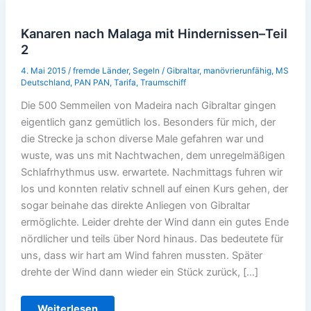
Kanaren nach Malaga mit Hindernissen–Teil
2
4. Mai 2015
/
fremde Länder
,
Segeln
/
Gibraltar
,
manövrierunfähig
,
MS
Deutschland
,
PAN PAN
,
Tarifa
,
Traumschiff
Die 500 Semmeilen von Madeira nach Gibraltar gingen
eigentlich ganz gemütlich los. Besonders für mich, der
die Strecke ja schon diverse Male gefahren war und
wuste, was uns mit Nachtwachen, dem unregelmäßigen
Schlafrhythmus usw. erwartete. Nachmittags fuhren wir
los und konnten relativ schnell auf einen Kurs gehen, der
sogar beinahe das direkte Anliegen von Gibraltar
ermöglichte. Leider drehte der Wind dann ein gutes Ende
nördlicher und teils über Nord hinaus. Das bedeutete für
uns, dass wir hart am Wind fahren mussten. Später
drehte der Wind dann wieder ein Stück zurück, […]
Kanaren
Weiterlesen