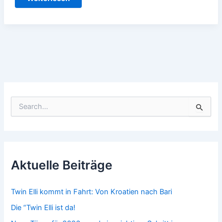
nach
Malaga
mit
Hindernissen–
Teil
2
S
u
c
h
e
n
n
Aktuelle Beiträge
a
c
h
Twin Elli kommt in Fahrt: Von Kroatien nach Bari
:
Die “Twin Elli ist da!