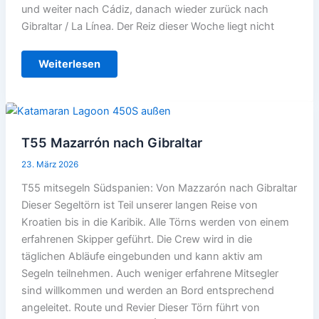
und weiter nach Cádiz, danach wieder zurück nach
Gibraltar / La Línea. Der Reiz dieser Woche liegt nicht
T56
Weiterlesen
Straße
von
Gibraltar
und
Cadiz
T55 Mazarrón nach Gibraltar
23. März 2026
T55 mitsegeln Südspanien: Von Mazzarón nach Gibraltar
Dieser Segeltörn ist Teil unserer langen Reise von
Kroatien bis in die Karibik. Alle Törns werden von einem
erfahrenen Skipper geführt. Die Crew wird in die
täglichen Abläufe eingebunden und kann aktiv am
Segeln teilnehmen. Auch weniger erfahrene Mitsegler
sind willkommen und werden an Bord entsprechend
angeleitet. Route und Revier Dieser Törn führt von