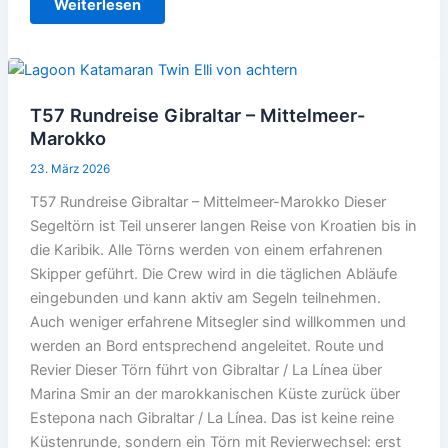
T58
Weiterlesen
Katamaran-
Mitsegeln
von
Gibraltar
nach
Sevilla
T57 Rundreise Gibraltar – Mittelmeer-
Marokko
23. März 2026
T57 Rundreise Gibraltar – Mittelmeer-Marokko Dieser
Segeltörn ist Teil unserer langen Reise von Kroatien bis in
die Karibik. Alle Törns werden von einem erfahrenen
Skipper geführt. Die Crew wird in die täglichen Abläufe
eingebunden und kann aktiv am Segeln teilnehmen.
Auch weniger erfahrene Mitsegler sind willkommen und
werden an Bord entsprechend angeleitet. Route und
Revier Dieser Törn führt von Gibraltar / La Línea über
Marina Smir an der marokkanischen Küste zurück über
Estepona nach Gibraltar / La Línea. Das ist keine reine
Küstenrunde, sondern ein Törn mit Revierwechsel: erst