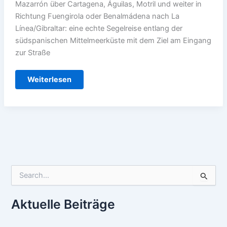
Mazarrón über Cartagena, Águilas, Motril und weiter in
Richtung Fuengirola oder Benalmádena nach La
Línea/Gibraltar: eine echte Segelreise entlang der
südspanischen Mittelmeerküste mit dem Ziel am Eingang
zur Straße
T55
Weiterlesen
Mazarrón
nach
Gibraltar
S
u
c
h
Aktuelle Beiträge
e
n