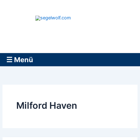
Zum
Inhalt
springen
segelwolf.com
☰ Menü
Milford Haven