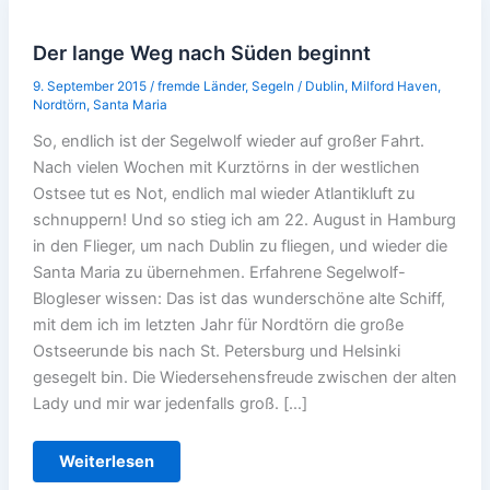
Der lange Weg nach Süden beginnt
9. September 2015
/
fremde Länder
,
Segeln
/
Dublin
,
Milford Haven
,
Nordtörn
,
Santa Maria
So, endlich ist der Segelwolf wieder auf großer Fahrt.
Nach vielen Wochen mit Kurztörns in der westlichen
Ostsee tut es Not, endlich mal wieder Atlantikluft zu
schnuppern! Und so stieg ich am 22. August in Hamburg
in den Flieger, um nach Dublin zu fliegen, und wieder die
Santa Maria zu übernehmen. Erfahrene Segelwolf-
Blogleser wissen: Das ist das wunderschöne alte Schiff,
mit dem ich im letzten Jahr für Nordtörn die große
Ostseerunde bis nach St. Petersburg und Helsinki
gesegelt bin. Die Wiedersehensfreude zwischen der alten
Lady und mir war jedenfalls groß. […]
Der
Weiterlesen
lange