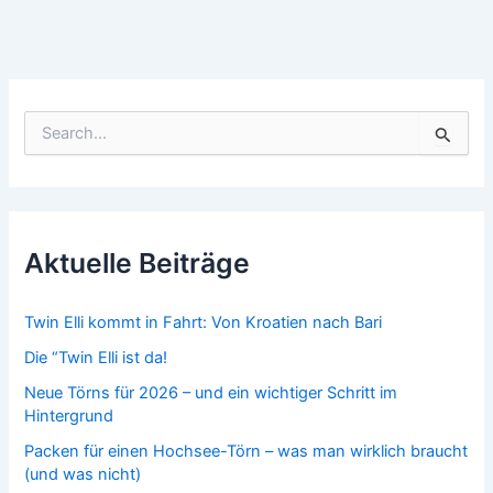
S
u
c
h
e
n
n
Aktuelle Beiträge
a
c
h
Twin Elli kommt in Fahrt: Von Kroatien nach Bari
:
Die “Twin Elli ist da!
Neue Törns für 2026 – und ein wichtiger Schritt im
Hintergrund
Packen für einen Hochsee-Törn – was man wirklich braucht
(und was nicht)