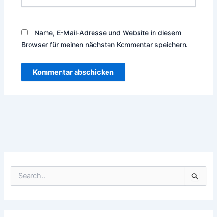
Name, E-Mail-Adresse und Website in diesem
Browser für meinen nächsten Kommentar speichern.
S
u
c
h
e