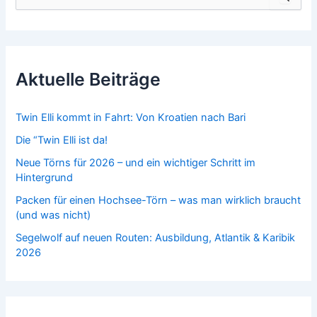
u
c
h
e
n
n
Aktuelle Beiträge
a
c
h
Twin Elli kommt in Fahrt: Von Kroatien nach Bari
:
Die “Twin Elli ist da!
Neue Törns für 2026 – und ein wichtiger Schritt im
Hintergrund
Packen für einen Hochsee-Törn – was man wirklich braucht
(und was nicht)
Segelwolf auf neuen Routen: Ausbildung, Atlantik & Karibik
2026