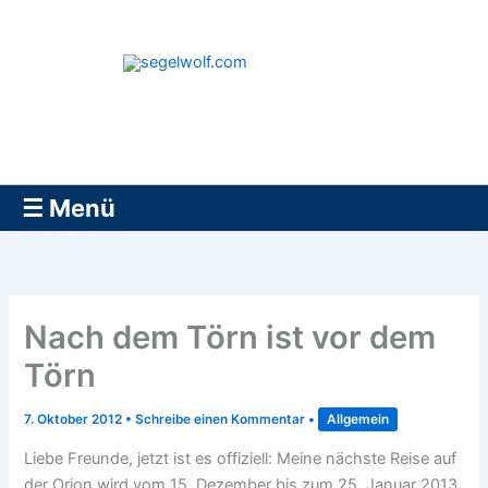
Zum
Inhalt
springen
segelwolf.com
☰ Menü
Nach dem Törn ist vor dem
Törn
7. Oktober 2012
•
Schreibe einen Kommentar
•
Allgemein
Liebe Freunde, jetzt ist es offiziell: Meine nächste Reise auf
der Orion wird vom 15. Dezember bis zum 25. Januar 2013