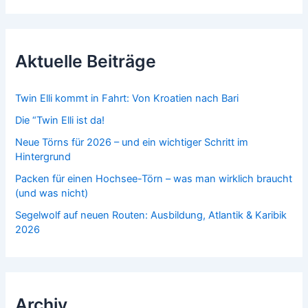
h
e
n
n
Aktuelle Beiträge
a
c
h
Twin Elli kommt in Fahrt: Von Kroatien nach Bari
:
Die “Twin Elli ist da!
Neue Törns für 2026 – und ein wichtiger Schritt im
Hintergrund
Packen für einen Hochsee-Törn – was man wirklich braucht
(und was nicht)
Segelwolf auf neuen Routen: Ausbildung, Atlantik & Karibik
2026
Archiv