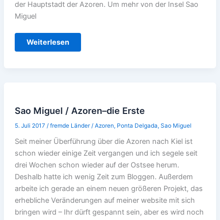
der Hauptstadt der Azoren. Um mehr von der Insel Sao
Miguel
Mehr
Weiterlesen
von
den
Azoren
Sao Miguel / Azoren–die Erste
5. Juli 2017
/
fremde Länder
/
Azoren
,
Ponta Delgada
,
Sao Miguel
Seit meiner Überführung über die Azoren nach Kiel ist
schon wieder einige Zeit vergangen und ich segele seit
drei Wochen schon wieder auf der Ostsee herum.
Deshalb hatte ich wenig Zeit zum Bloggen. Außerdem
arbeite ich gerade an einem neuen größeren Projekt, das
erhebliche Veränderungen auf meiner website mit sich
bringen wird – Ihr dürft gespannt sein, aber es wird noch