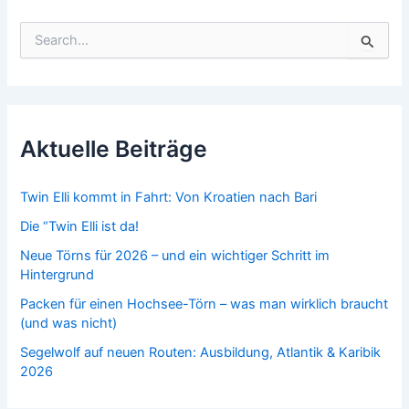
S
u
c
h
e
n
n
Aktuelle Beiträge
a
c
h
Twin Elli kommt in Fahrt: Von Kroatien nach Bari
:
Die “Twin Elli ist da!
Neue Törns für 2026 – und ein wichtiger Schritt im
Hintergrund
Packen für einen Hochsee-Törn – was man wirklich braucht
(und was nicht)
Segelwolf auf neuen Routen: Ausbildung, Atlantik & Karibik
2026