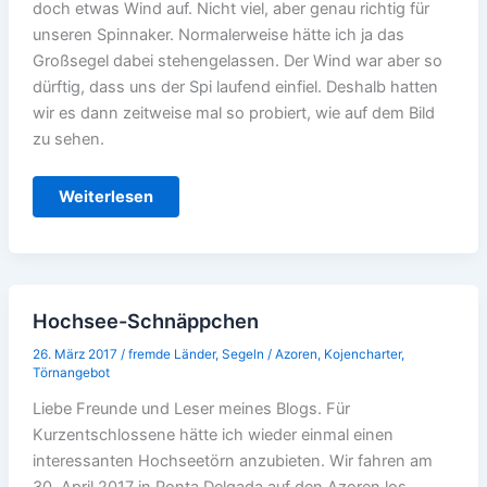
doch etwas Wind auf. Nicht viel, aber genau richtig für
unseren Spinnaker. Normalerweise hätte ich ja das
Großsegel dabei stehengelassen. Der Wind war aber so
dürftig, dass uns der Spi laufend einfiel. Deshalb hatten
wir es dann zeitweise mal so probiert, wie auf dem Bild
zu sehen.
…
Weiterlesen
und
weiter
zu
den
Azoren
Hochsee-Schnäppchen
26. März 2017
/
fremde Länder
,
Segeln
/
Azoren
,
Kojencharter
,
Törnangebot
Liebe Freunde und Leser meines Blogs. Für
Kurzentschlossene hätte ich wieder einmal einen
interessanten Hochseetörn anzubieten. Wir fahren am
30. April 2017 in Ponta Delgada auf den Azoren los.