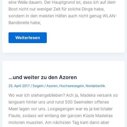
eine Weile dauern. Der Hauptgrund ist, dass ich auf dem
Boot nicht nur weniger Zeit für solche Dinge habe,
sondern in den meisten Häfen auch nicht genug WLAN-
Bandbreite habe,
Sao
Weiterlesen
Miguel
/
Azoren–
die
Erste
…und weiter zu den Azoren
25. April 2017
/
Segeln
/
Azoren
,
Hochseesegeln
,
Nordatlantik
Wo war ich stehengeblieben? Ach ja, Madeira versank so
langsam hinter uns und rund 500 Seemeilen offenes
Meer lagen vor uns. Losgegangen war es ja bei totaler
Flaute, sodass wir entlang der ganzen Küste Madeiras
motoren mussten. Am nächsten Tag kam dann aber