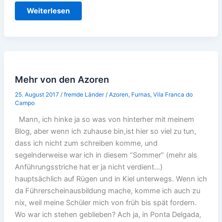
Auf
Weiterlesen
zu
den
Azoren!
Mehr von den Azoren
25. August 2017
/
fremde Länder
/
Azoren
,
Furnas
,
Vila Franca do
Campo
Mann, ich hinke ja so was von hinterher mit meinem
Blog, aber wenn ich zuhause bin,ist hier so viel zu tun,
dass ich nicht zum schreiben komme, und
segelnderweise war ich in diesem “Sommer” (mehr als
Anführungsstriche hat er ja nicht verdient…)
hauptsächlich auf Rügen und in Kiel unterwegs. Wenn ich
da Führerscheinausbildung mache, komme ich auch zu
nix, weil meine Schüler mich von früh bis spät fordern.
Wo war ich stehen geblieben? Ach ja, in Ponta Delgada,