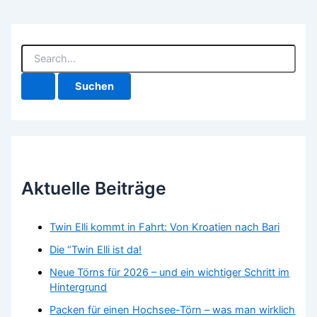
S
u
c
h
e
n
n
a
c
h
Aktuelle Beiträge
:
Twin Elli kommt in Fahrt: Von Kroatien nach Bari
Die “Twin Elli ist da!
Neue Törns für 2026 – und ein wichtiger Schritt im
Hintergrund
Packen für einen Hochsee-Törn – was man wirklich