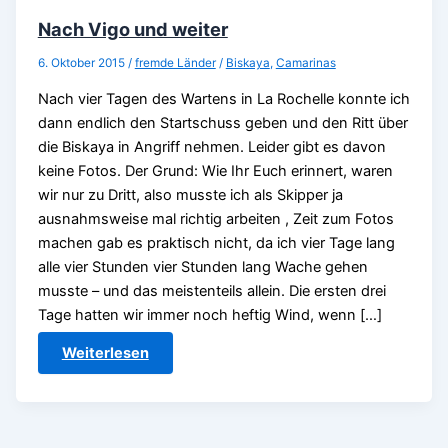
Nach Vigo und weiter
6. Oktober 2015
/
fremde Länder
/
Biskaya
,
Camarinas
Nach vier Tagen des Wartens in La Rochelle konnte ich
dann endlich den Startschuss geben und den Ritt über
die Biskaya in Angriff nehmen. Leider gibt es davon
keine Fotos. Der Grund: Wie Ihr Euch erinnert, waren
wir nur zu Dritt, also musste ich als Skipper ja
ausnahmsweise mal richtig arbeiten , Zeit zum Fotos
machen gab es praktisch nicht, da ich vier Tage lang
alle vier Stunden vier Stunden lang Wache gehen
musste – und das meistenteils allein. Die ersten drei
Tage hatten wir immer noch heftig Wind, wenn […]
Nach
Weiterlesen
Vigo
und
weiter