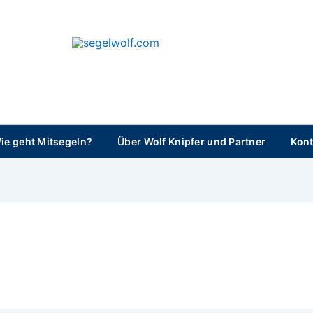
segelwolf.com
ie geht Mitsegeln?
Über Wolf Knipfer und Partner
Kont