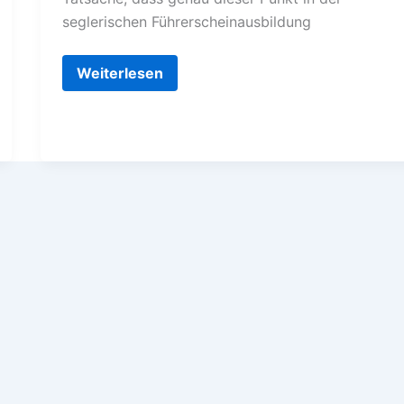
seglerischen Führerscheinausbildung
Segelwolf
Weiterlesen
aus
dem
Wasser
gerettet!