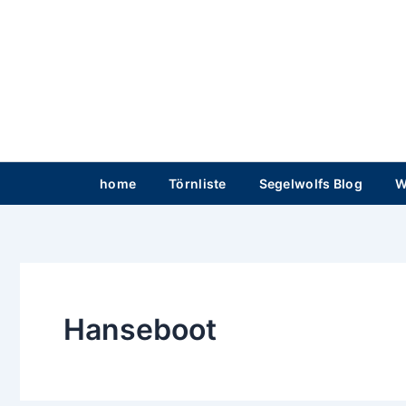
Zum
Inhalt
springen
home
Törnliste
Segelwolfs Blog
W
Hanseboot