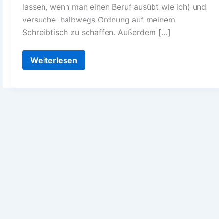
lassen, wenn man einen Beruf ausübt wie ich) und
versuche. halbwegs Ordnung auf meinem
Schreibtisch zu schaffen. Außerdem […]
Bald
Weiterlesen
geht
es
wieder
los!