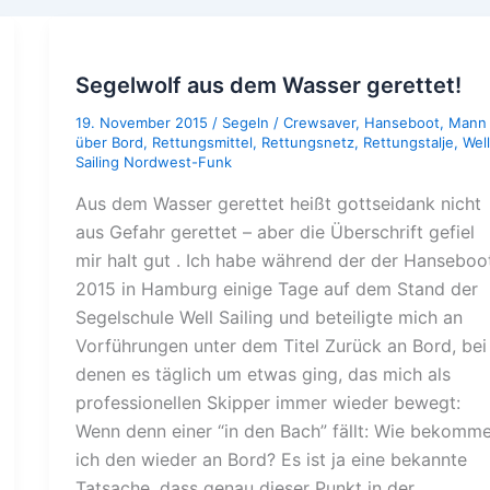
Segelwolf aus dem Wasser gerettet!
19. November 2015
/
Segeln
/
Crewsaver
,
Hanseboot
,
Mann
über Bord
,
Rettungsmittel
,
Rettungsnetz
,
Rettungstalje
,
Well
Sailing Nordwest-Funk
Aus dem Wasser gerettet heißt gottseidank nicht
aus Gefahr gerettet – aber die Überschrift gefiel
mir halt gut . Ich habe während der der Hanseboo
2015 in Hamburg einige Tage auf dem Stand der
Segelschule Well Sailing und beteiligte mich an
Vorführungen unter dem Titel Zurück an Bord, bei
denen es täglich um etwas ging, das mich als
professionellen Skipper immer wieder bewegt:
Wenn denn einer “in den Bach” fällt: Wie bekomm
ich den wieder an Bord? Es ist ja eine bekannte
Tatsache, dass genau dieser Punkt in der