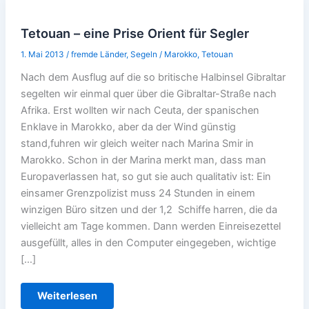
Tetouan – eine Prise Orient für Segler
1. Mai 2013
/
fremde Länder
,
Segeln
/
Marokko
,
Tetouan
Nach dem Ausflug auf die so britische Halbinsel Gibraltar
segelten wir einmal quer über die Gibraltar-Straße nach
Afrika. Erst wollten wir nach Ceuta, der spanischen
Enklave in Marokko, aber da der Wind günstig
stand,fuhren wir gleich weiter nach Marina Smir in
Marokko. Schon in der Marina merkt man, dass man
Europaverlassen hat, so gut sie auch qualitativ ist: Ein
einsamer Grenzpolizist muss 24 Stunden in einem
winzigen Büro sitzen und der 1,2 Schiffe harren, die da
vielleicht am Tage kommen. Dann werden Einreisezettel
ausgefüllt, alles in den Computer eingegeben, wichtige
[…]
Tetouan
Weiterlesen
–