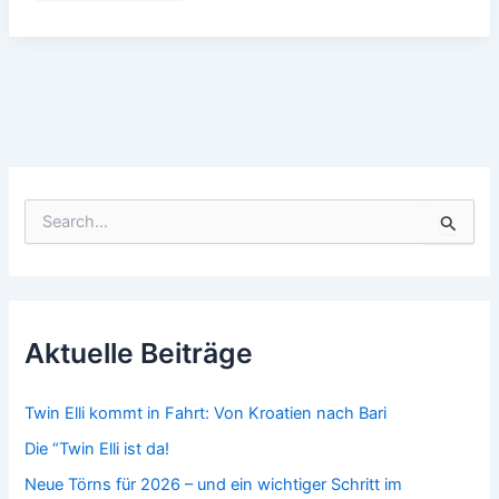
eine
Prise
Orient
für
Segler
S
u
c
h
e
n
n
Aktuelle Beiträge
a
c
h
Twin Elli kommt in Fahrt: Von Kroatien nach Bari
:
Die “Twin Elli ist da!
Neue Törns für 2026 – und ein wichtiger Schritt im