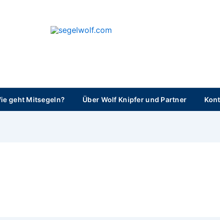
segelwolf.com
ie geht Mitsegeln?
Über Wolf Knipfer und Partner
Kont