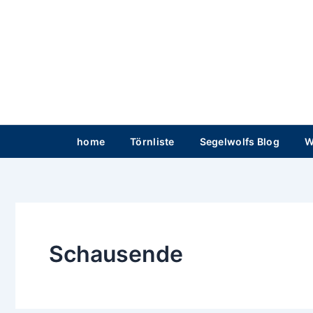
Zum
Inhalt
springen
home
Törnliste
Segelwolfs Blog
W
Schausende