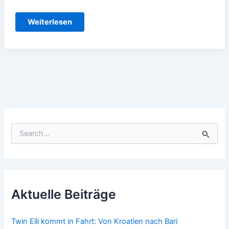
Die
Weiterlesen
“Twin
Elli
ist
da!
S
u
c
h
e
n
n
Aktuelle Beiträge
a
c
h
Twin Elli kommt in Fahrt: Von Kroatien nach Bari