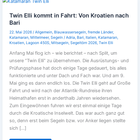
Twin Elli kommt in Fahrt: Von Kroatien nach
Bari
22. Mai 2026
/
Allgemein
,
Blauwassersegeln
,
fremde Länder
,
Katamaran
,
Mittelmeer
,
Segeln
/
Adria
,
Bari
,
Italien
,
Katamaran
,
Kroatien
,
Lagoon 450S
,
Mitsegeln
,
Segeltörn 2026
,
Twin Elli
Anfang Mai flog ich – wie berichtet – nach Split, um
unsere “Twin Elli” zu übernehmen. Die Ausrüstungs- und
Prüfungsphase hat doch einige Tage gedauert, bis alles
funktionierte und unter Dach und Fach war. Und am 9.
Mai ging es dann endlich los. Die Twin Elli geht auf Große
Fahrt und wird nach der Atlantik-Rundreise ihren
Heimathafen erst in anderthalb Jahren wiedersehen.
Zum Eingewöhnen fuhren wir erst einmal einige Tage
durch die Kroatische Inselwelt. Das war auch ganz gut
so, denn erst beim Segeln bzw. vor Anker liegen stellte
sich […]