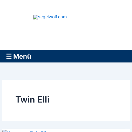
Zum
Inhalt
springen
segelwolf.com
☰ Menü
Twin Elli