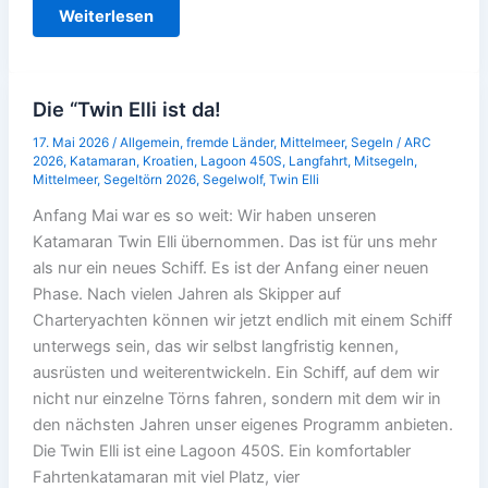
Twin
Weiterlesen
Elli
kommt
in
Fahrt:
Von
Kroatien
Die “Twin Elli ist da!
nach
Bari
17. Mai 2026
/
Allgemein
,
fremde Länder
,
Mittelmeer
,
Segeln
/
ARC
2026
,
Katamaran
,
Kroatien
,
Lagoon 450S
,
Langfahrt
,
Mitsegeln
,
Mittelmeer
,
Segeltörn 2026
,
Segelwolf
,
Twin Elli
Anfang Mai war es so weit: Wir haben unseren
Katamaran Twin Elli übernommen. Das ist für uns mehr
als nur ein neues Schiff. Es ist der Anfang einer neuen
Phase. Nach vielen Jahren als Skipper auf
Charteryachten können wir jetzt endlich mit einem Schiff
unterwegs sein, das wir selbst langfristig kennen,
ausrüsten und weiterentwickeln. Ein Schiff, auf dem wir
nicht nur einzelne Törns fahren, sondern mit dem wir in
den nächsten Jahren unser eigenes Programm anbieten.
Die Twin Elli ist eine Lagoon 450S. Ein komfortabler
Fahrtenkatamaran mit viel Platz, vier