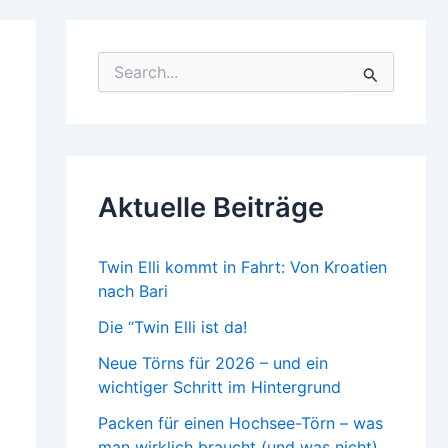
S
u
c
h
e
n
n
Aktuelle Beiträge
a
c
h
:
Twin Elli kommt in Fahrt: Von Kroatien
nach Bari
Die “Twin Elli ist da!
Neue Törns für 2026 – und ein
wichtiger Schritt im Hintergrund
Packen für einen Hochsee-Törn – was
man wirklich braucht (und was nicht)