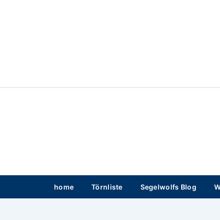
Zum
Inhalt
springen
home
Törnliste
Segelwolfs Blog
W