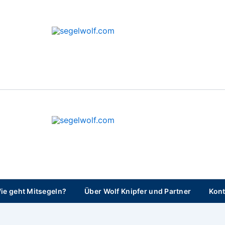
segelwolf.com
segelwolf.com
ie geht Mitsegeln?
Über Wolf Knipfer und Partner
Kont