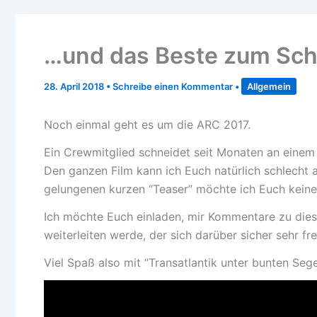
…und das Beste zum Schl
28. April 2018
•
Schreibe einen Kommentar
•
Allgemein
Noch einmal geht es um die ARC 2017.
Ein Crewmitglied schneidet seit Monaten an einem 
Den ganzen Film kann ich Euch natürlich schlecht
gelungenen kurzen “Teaser” möchte ich Euch keines
Ich möchte Euch einladen, mir Kommentare zu dies
weiterleiten werde, der sich darüber sicher sehr fr
Viel Spaß also mit “Transatlantik unter bunten Sege