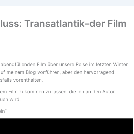
uss: Transatlantik–der Film
abendfüllenden Film über unsere Reise im letzten Winter.
 auf meinem Blog vorführen, aber den hervorragend
falls vorenthalten.
em Film zukommen zu lassen, die ich an den Autor
euen wird.
ln”