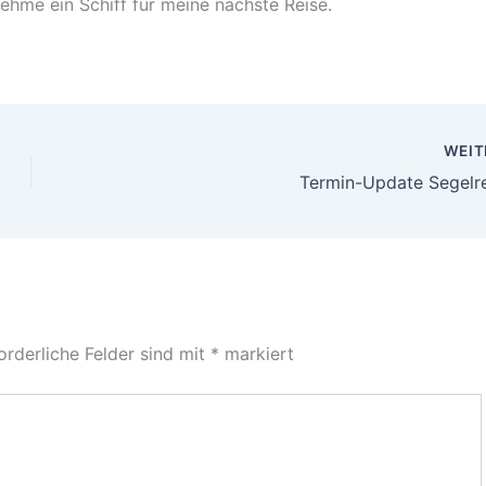
hme ein Schiff für meine nächste Reise.
WEI
Termin-Update Segelr
orderliche Felder sind mit
*
markiert